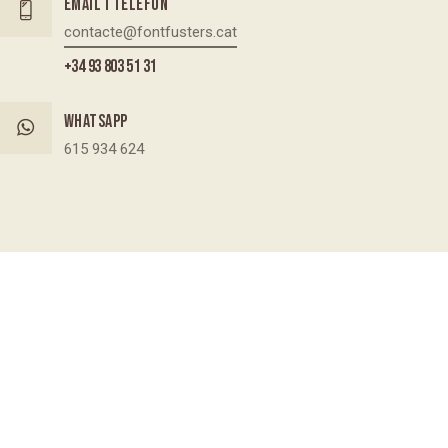
Email i telèfon
contacte@fontfusters.cat
+34 93 803 51 31
Whatsapp
615 934 624