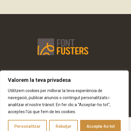
Valorem la teva privadesa
Avís Legal i Condicions d’Ús
Política de Cookies
Política de Privacitat i Protecció de Dades
Utilitzem cookies per millorar la teva experiència de
navegació, publicar anuncis o contingut personalitzats i
analitzar el nostre trànsit. En fer clic a "Acceptar-ho tot",
acceptes l'ús que fem de les cookies.
Personalitzar
Rebutjar
Accepta-ho tot